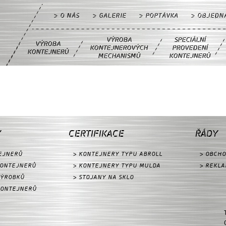
> O NÁS
> GALERIE
> POPTÁVKA
> OBJEDN
VÝROBA
SPECIÁLNÍ
VÝROBA
KONTEJNEROVÝCH
PROVEDENÍ
KONTEJNERŮ
MECHANISMŮ
KONTEJNERŮ
Y
CERTIFIKACE
ŘÁDY
EJNERŮ
> KONTEJNERY TYPU ABROLL
> OBCHO
KONTEJNERŮ
> KONTEJNERY TYPU MULDA
> REKLA
VÝROBKŮ
> STOJANY NA SKLO
KONTEJNERŮ