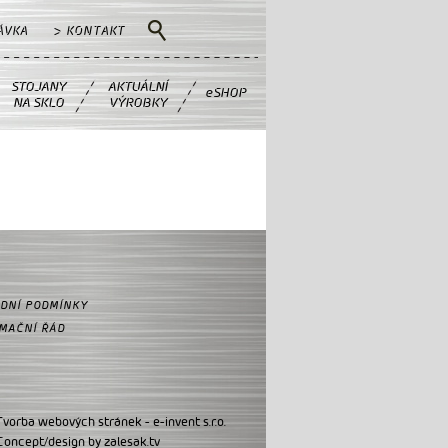
ÁVKA
> KONTAKT
STOJANY
AKTUÁLNÍ
eSHOP
NA SKLO
VÝROBKY
DNÍ PODMÍNKY
MAČNÍ ŘÁD
Tvorba webových stránek - e-invent s.r.o.
Concept/design by zalesak.tv