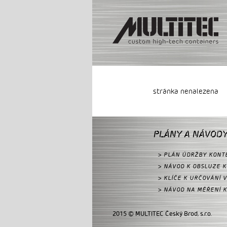
stránka nenalezena
PLÁNY A NÁVOD
> PLÁN ÚDRŽBY KONT
> NÁVOD K OBSLUZE 
> KLÍČE K URČOVÁNÍ 
> NÁVOD NA MĚŘENÍ 
2015 © MULTITEC Český Brod, s.r.o.